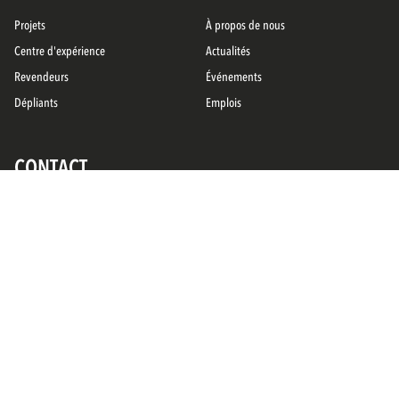
Projets
À propos de nous
Centre d'expérience
Actualités
Revendeurs
Événements
Dépliants
Emplois
CONTACT
Service
Contact
SUIVEZ NOUS SUR
Politique de
Conditions générales
Clause de non-