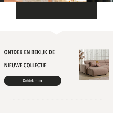
RESTAURANT GESTRAND
STADSHOT
ONTDEK EN BEKIJK DE
Bloemendaal, Nederland
Geertruide
NIEUWE COLLECTIE
Ontdek meer