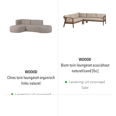
Toon meer
ZITCOMFORT
Normaal
1
WOOOD
biam tuin loungeset acaciahout
Hard
naturel/zand [fsc]
WOOOD
chios tuin loungeset organisch
Levering uit voorraad
links naturel
Sale
PATROON
Levering uit voorraad
Sale
Effen
1