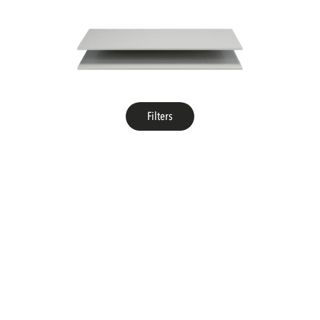
Filters
WOOOD
legplanken set t.b.v. organize kast 62 cm grenen mist [fsc]
Levering uit voorraad
Sale