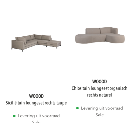
Rond
Rechthoek
Rechthoekig
AANTAL PERSONEN
WOOOD
chios tuin loungeset organisch
4
rechts naturel
WOOOD
sicilië tuin loungeset rechts taupe
Levering uit voorraad
6
Sale
Levering uit voorraad
Sale
1