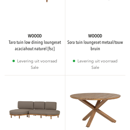
Verlichting
Toon meer
WOOOD
WOOOD
taro tuin low dining loungeset
sora tuin loungeset metaal/touw
acaciahout naturel [fsc]
bruin
MERKEN
Levering uit voorraad
Levering uit voorraad
Sale
Sale
WOOOD
6
SUBMERK
WOOOD Essentials
6