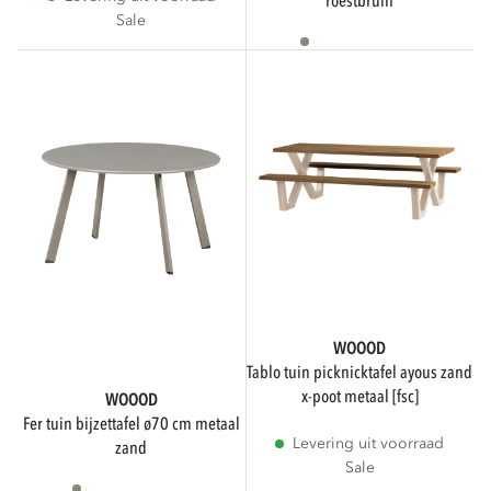
roestbruin
Sale
Niet beschikbaar
WOOOD
tablo tuin picknicktafel ayous zand
x-poot metaal [fsc]
WOOOD
fer tuin bijzettafel ø70 cm metaal
Levering uit voorraad
zand
Sale