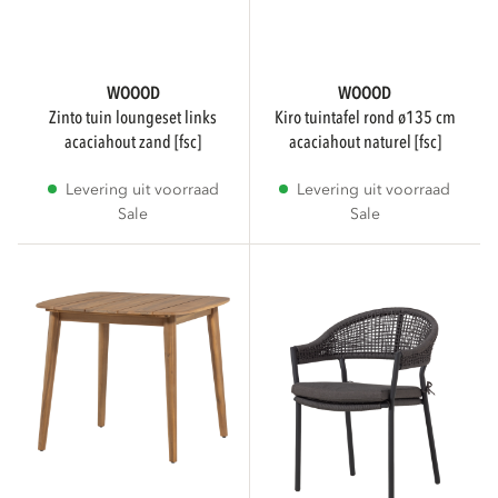
KLEUR
WOOOD
WOOOD
zinto tuin loungeset links
kiro tuintafel rond ø135 cm
acaciahout zand [fsc]
acaciahout naturel [fsc]
Naturel
1
Levering uit voorraad
Levering uit voorraad
Sale
Sale
Zwart
1
Transparant
Toon meer
MATERIAAL