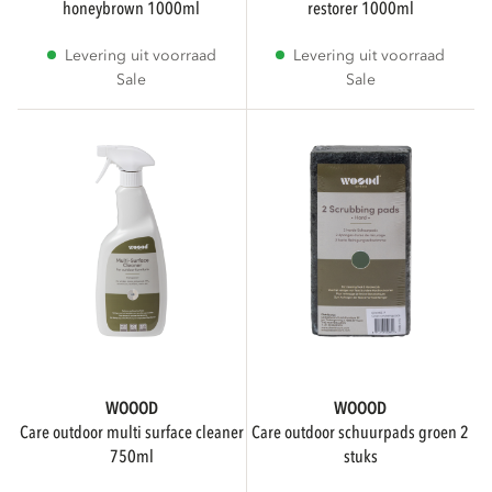
honeybrown 1000ml
restorer 1000ml
Levering uit voorraad
Levering uit voorraad
cm
cm
Sale
Sale
HOOGTE
cm
cm
DIEPTE
WOOOD
WOOOD
care outdoor multi surface cleaner
care outdoor schuurpads groen 2
cm
cm
750ml
stuks