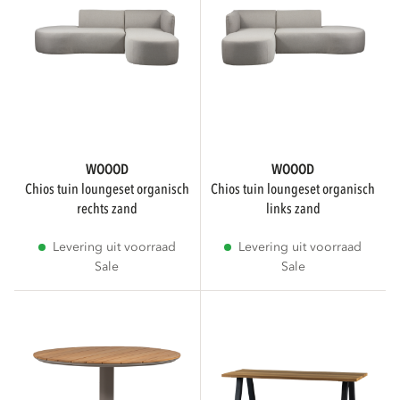
Overig
FSC
Toon alleen FSC producten
WOOOD
WOOOD
chios tuin loungeset organisch
chios tuin loungeset organisch
rechts zand
links zand
MONTAGE VEREIST
Levering uit voorraad
Levering uit voorraad
Sale
Sale
Montage vereist
4
Geen montage vereist
1