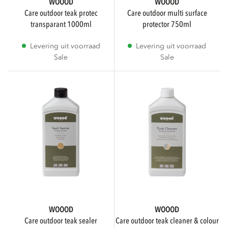
Niet beschikbaar
WOOOD
WOOOD
care outdoor teak protec
care outdoor multi surface
transparant 1000ml
protector 750ml
BESCHIKBAARHEID
Levering uit voorraad
Levering uit voorraad
Sale
Sale
Direct leverbaar
5
Niet beschikbaar
ADVIESPRIJS
WOOOD
WOOOD
care outdoor teak sealer
care outdoor teak cleaner & colour
BREEDTE