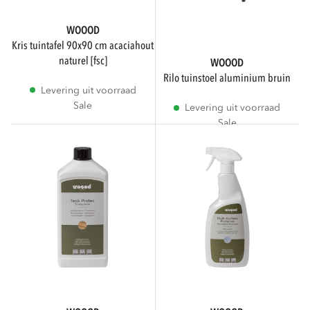
Aluminium
1
WOOOD
kris tuintafel 90x90 cm acaciahout
naturel [fsc]
WOOOD
Plastic
1
rilo tuinstoel aluminium bruin
Levering uit voorraad
Sale
Levering uit voorraad
Metaal
Sale
Toon meer
STATUS
Sale
5