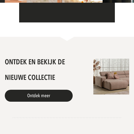
RESTAURANT GESTRAND
STADSHOT
ONTDEK EN BEKIJK DE
Bloemendaal, Nederland
Geertruide
NIEUWE COLLECTIE
Ontdek meer