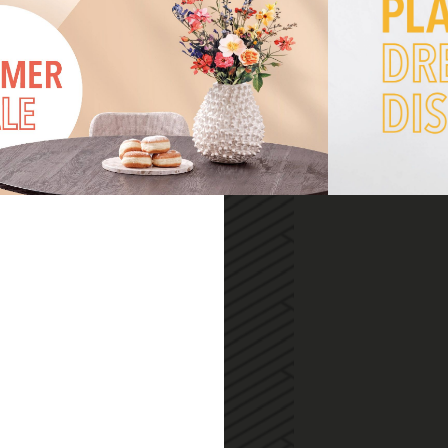
ONTDEK ONZE ZOMERFAVORIETEN
SUMMER SALE
Maak je klaar voor een zomer vol
wooninspiratie. Tijdens de WOOOD
Summer Sale profiteer je van
verz
aantrekkelijke kortingen tot wel 50%
waa
op een selectie van meer dan 400
artikelen.
iede
Bekijk de selectie