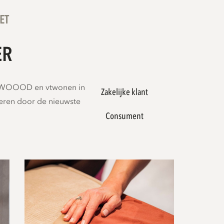
ET
ER
en WOOOD en vtwonen in
Zakelijke klant
reren door de nieuwste
Consument