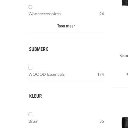
Woonaccessoires
24
Toon meer
SUBMERK
bean chaise longue bank rechts ecoleer
WOOOD Essentials
174
KLEUR
Bruin
35