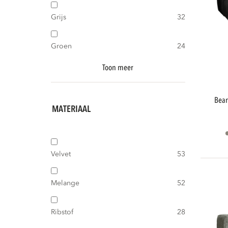
Grijs
32
Groen
24
Toon meer
bean chaise longue bank links ecoleer
MATERIAAL
Velvet
53
Melange
52
Ribstof
28