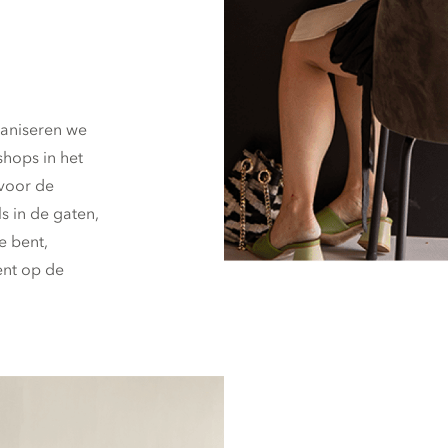
ganiseren we
shops in het
 voor de
s in de gaten,
e bent,
nt op de