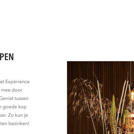
LPEN
het Experience
e mee door
Geniet tussen
n goede kop
bar. Zo kun je
aten bezinken!