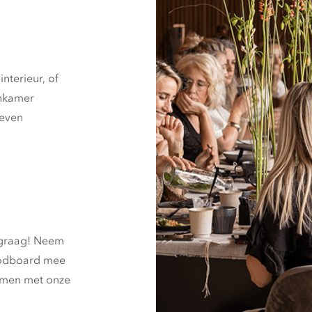
interieur, of
onkamer
geven
 graag! Neem
oodboard mee
amen met onze