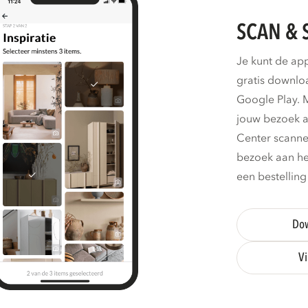
SCAN & 
Je kunt de ap
gratis downlo
Google Play. M
jouw bezoek al
Center scanne
bezoek aan he
een bestelling
Dow
Vi