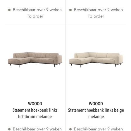
Beschikbaar over 9 weken
Beschikbaar over 9 weken
HOOGTE
To order
To order
cm
cm
DIEPTE
cm
cm
WOOOD
WOOOD
DIAMETER
statement hoekbank links
statement hoekbank links beige
lichtbruin melange
melange
Beschikbaar over 9 weken
Beschikbaar over 9 weken