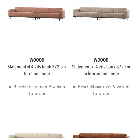
Geen montage vereist
3D
Toon alleen producten met een 3D viewer
WOOOD
WOOOD
statement xl 4-zits bank 372 cm
statement xl 4-zits bank 372 cm
terra melange
lichtbruin melange
Beschikbaar over 9 weken
Beschikbaar over 9 weken
To order
To order