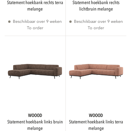
statement hoekbank rechts terra
statement hoekbank rechts
melange
lichtbruin melange
Direct leverbaar
2
Beschikbaar over 9 weken
Beschikbaar over 9 weken
To order
To order
Minder dan 3 weken levertijd
ADVIESPRIJS
BREEDTE
WOOOD
WOOOD
cm
cm
statement hoekbank links bruin
statement hoekbank links terra
melange
melange