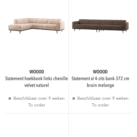
Effen
19
FSC
Toon alleen FSC producten
WOOOD
WOOOD
statement hoekbank links chenille
statement xl 4-zits bank 372 cm
velvet naturel
bruin melange
MONTAGE VEREIST
Beschikbaar over 9 weken
Beschikbaar over 9 weken
To order
To order
Montage vereist
21