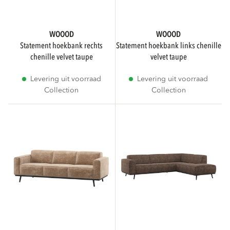
Grijs
2
WOOOD
WOOOD
Taupe
2
statement hoekbank rechts
statement hoekbank links chenille
chenille velvet taupe
velvet taupe
Toon meer
Levering uit voorraad
Levering uit voorraad
Collection
Collection
MATERIAAL
Polyester
14
Chenille
3
Melange
3