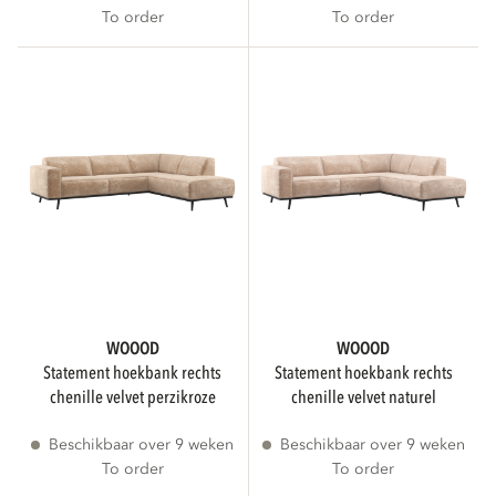
To order
To order
GEWICHT
kg
kg
VORM
Rechthoekig
WOOOD
WOOOD
statement hoekbank rechts
statement hoekbank rechts
Asymmetrisch
chenille velvet perzikroze
chenille velvet naturel
Beschikbaar over 9 weken
Beschikbaar over 9 weken
To order
To order
AANTAL PERSONEN