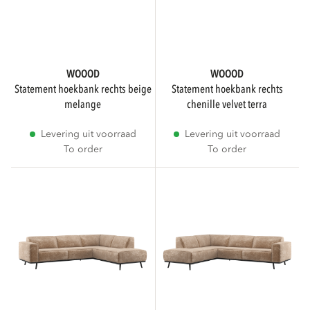
Woonaccessoires
Toon meer
WOOOD
WOOOD
statement hoekbank rechts beige
statement hoekbank rechts
melange
chenille velvet terra
SUBMERK
Levering uit voorraad
Levering uit voorraad
To order
To order
WOOOD Premium
21
KLEUR
Bruin
3