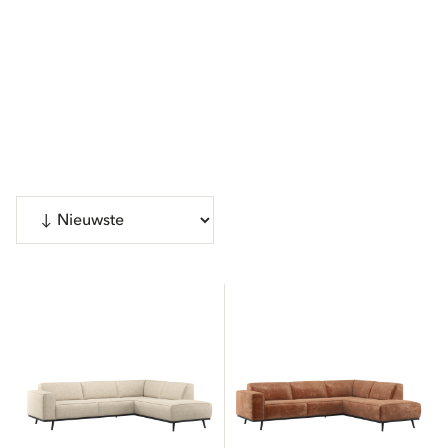
Bekijk 217 producten
CATEGORIEËN
Banken
18
Stoelen
2