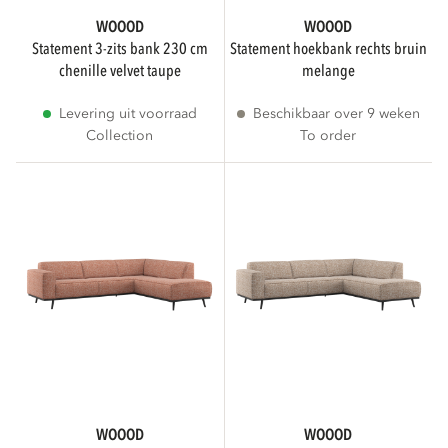
WOOOD
WOOOD
Toon meer
statement 3-zits bank 230 cm
statement hoekbank rechts bruin
chenille velvet taupe
melange
Levering uit voorraad
Beschikbaar over 9 weken
STATUS
Collection
To order
To order
19
Collection
2
BESCHIKBAARHEID
Meer dan 3 weken levertijd
19
WOOOD
WOOOD