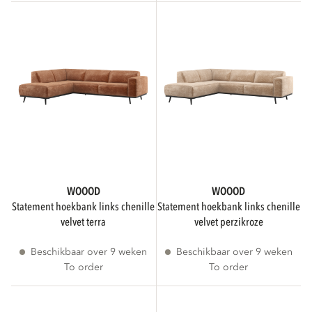
4
10
1
7
3
2
WOOOD
WOOOD
ZITCOMFORT
statement hoekbank links chenille
statement hoekbank links chenille
velvet terra
velvet perzikroze
Beschikbaar over 9 weken
Beschikbaar over 9 weken
Normaal
21
To order
To order
PATROON