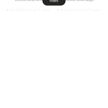
Filters
Beschikbaar over 9 weken
Beschikbaar over 9 weken
To order
To order
WOOOD
WOOOD
statement 4-zits bank 280 cm
statement 4-zits bank 280 cm
chenille velvet perzikroze
chenille velvet naturel