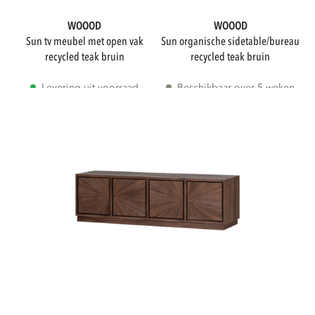
WOOOD
WOOOD
sun tv meubel met open vak
sun organische sidetable/bureau
WOOOD Premium
recycled teak bruin
recycled teak bruin
Levering uit voorraad
Beschikbaar over 5 weken
KLEUR
Collection
Collection
Bruin
MATERIAAL
Teak