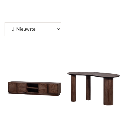
Bekijk 3 producten
CATEGORIEËN
Kasten
Tafels
Toon meer
SUBMERK