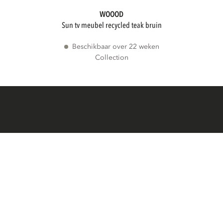
STATUS
WOOOD
sun tv meubel recycled teak bruin
Beschikbaar over 22 weken
Collection
Collection
BESCHIKBAARHEID
Filters
Meer dan 3 weken levertijd
PRODUCTEN
MERKEN
Direct leverbaar
Nieuw
THEMA'S
ADVIESPRIJS
Sale
Summer Sale