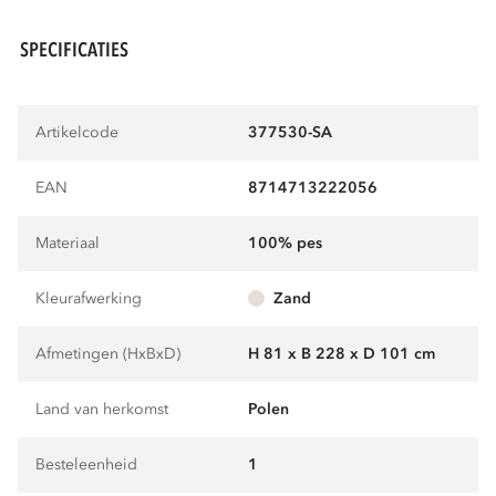
SPECIFICATIES
Artikelcode
377530-SA
EAN
8714713222056
Materiaal
100% pes
Kleurafwerking
zand
Afmetingen (HxBxD)
H 81 x B 228 x D 101 cm
Land van herkomst
Polen
Besteleenheid
1