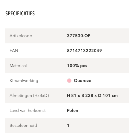
SPECIFICATIES
Artikelcode
377530-OP
EAN
8714713222049
Materiaal
100% pes
Kleurafwerking
oudroze
Afmetingen (HxBxD)
H 81 x B 228 x D 101 cm
Land van herkomst
Polen
Besteleenheid
1