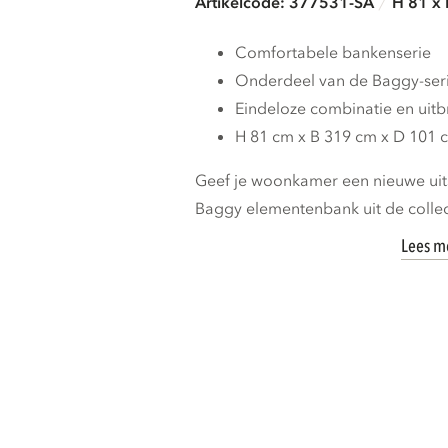
Artikelcode: 377531-SA
H 81 x
Comfortabele bankenserie
Onderdeel van de Baggy-ser
Eindeloze combinatie en uit
H 81 cm x B 319 cm x D 101 
Geef je woonkamer een nieuwe uits
Baggy elementenbank uit de collect
Lees m