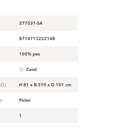
377531-SA
8714713222148
100% pes
zand
xD)
H 81 x B 319 x D 101 cm
st
Polen
1