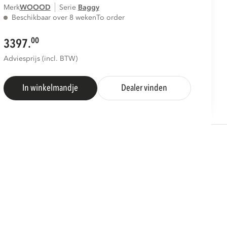
Merk
WOOOD
Serie
baggy
Beschikbaar over 8 weken
To order
00
3397.
Adviesprijs (incl. BTW)
In winkelmandje
Dealer vinden
S