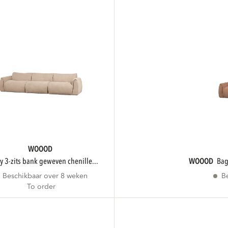
WOOOD
gy 3-zits bank geweven chenille...
WOOOD
ba
Beschikbaar over 8 weken
B
To order