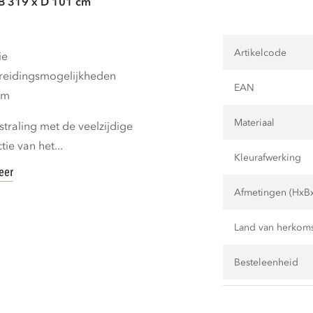
 B 319 x D 101 cm
Artikelcode
ie
breidingsmogelijkheden
EAN
cm
Materiaal
traling met de veelzijdige
ie van het...
Kleurafwerking
eer
Afmetingen (HxB
Land van herkom
Besteleenheid