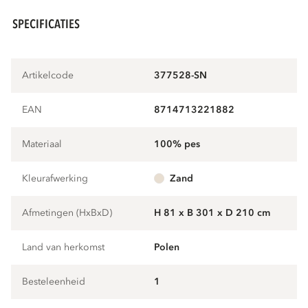
SPECIFICATIES
Artikelcode
377528-SN
EAN
8714713221882
Materiaal
100% pes
Kleurafwerking
zand
Afmetingen (HxBxD)
H 81 x B 301 x D 210 cm
Land van herkomst
Polen
Besteleenheid
1