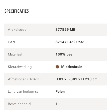
SPECIFICATIES
Artikelcode
377529-MB
EAN
8714713221936
Materiaal
100% pes
Kleurafwerking
middenbruin
Afmetingen (HxBxD)
H 81 x B 301 x D 210 cm
Land van herkomst
Polen
Besteleenheid
1