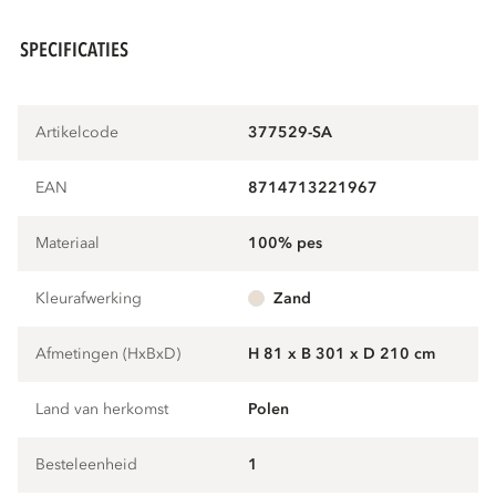
SPECIFICATIES
Artikelcode
377529-SA
EAN
8714713221967
Materiaal
100% pes
Kleurafwerking
zand
Afmetingen (HxBxD)
H 81 x B 301 x D 210 cm
Land van herkomst
Polen
Besteleenheid
1