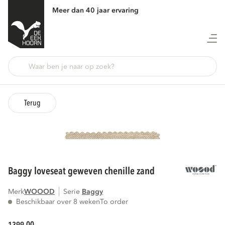
Meer dan 40 jaar ervaring
Terug
baggy loveseat geweven chenille zand
Merk
WOOOD
Serie
baggy
Beschikbaar over 8 weken
To order
00