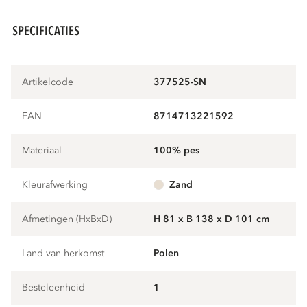
SPECIFICATIES
Artikelcode
377525-SN
EAN
8714713221592
Materiaal
100% pes
Kleurafwerking
zand
Afmetingen (HxBxD)
H 81 x B 138 x D 101 cm
Land van herkomst
Polen
Besteleenheid
1