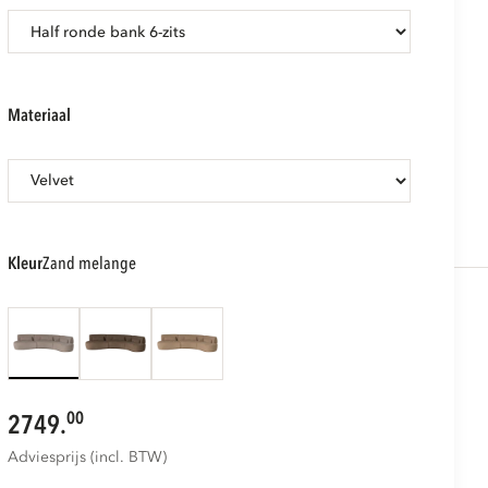
materiaal
kleur
zand melange
00
2749.
Adviesprijs (incl. BTW)