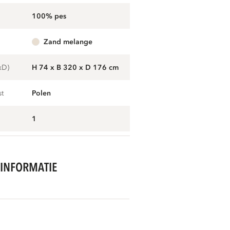
100% pes
zand melange
xD)
H 74 x B 320 x D 176 cm
st
Polen
1
INFORMATIE