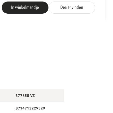
In winkelmandje
Dealer vinden
S
377655-VZ
8714713229529