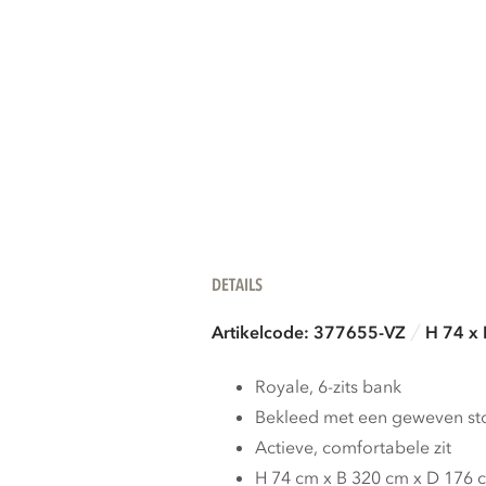
DETAILS
Artikelcode: 377655-VZ
H 74 x
Royale, 6-zits bank
Bekleed met een geweven sto
Actieve, comfortabele zit
H 74 cm x B 320 cm x D 176 