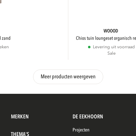
WOOOD
ed zand
chios tuin loungeset organisch re
weken
Levering uit voorraad
Sale
Meer producten weergeven
MERKEN
DE EEKHOORN
Projecten
THEMA'S