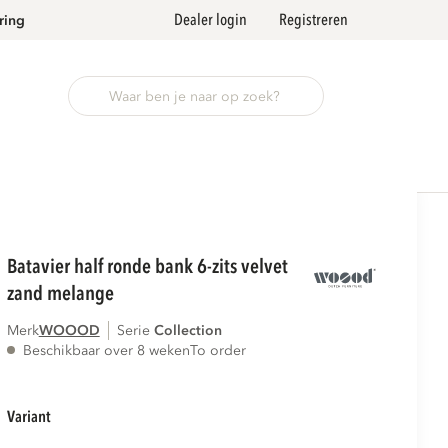
Dealer login
Registreren
ring
batavier half ronde bank 6-zits velvet
zand melange
Merk
WOOOD
Serie
collection
Beschikbaar over 8 weken
To order
variant