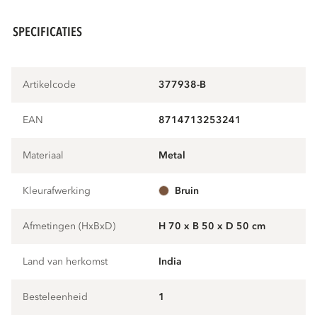
SPECIFICATIES
Artikelcode
377938-B
EAN
8714713253241
Materiaal
metal
Kleurafwerking
bruin
Afmetingen (HxBxD)
H 70 x B 50 x D 50 cm
Land van herkomst
India
Besteleenheid
1