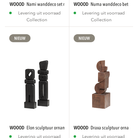
WOOOD
nami wanddeco set metaal nikkel
WOOOD
numa wanddeco betonloo
Levering uit voorraad
Levering uit voorraad
Collection
Collection
NIEUW
NIEUW
WOOOD
elon sculptuur ornamenten hout zwart...
WOOOD
draxa sculptuur ornamen
Levering uit voorraad
Levering uit voorraad