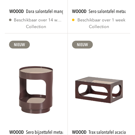
WOOOD
dara salontafel mangohout bruin
WOOOD
sero salontafel metaal/gl
Beschikbaar over 14 weken
Beschikbaar over 1 week
Collection
Collection
NIEUW
NIEUW
WOOOD
sero bijzettafel metaal/glas bruin
WOOOD
trax salontafel acaciahout