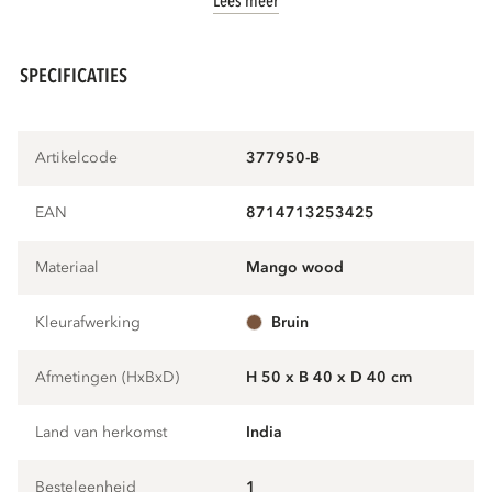
Lees meer
SPECIFICATIES
Artikelcode
377950-B
EAN
8714713253425
Materiaal
mango wood
Kleurafwerking
bruin
Afmetingen (HxBxD)
H 50 x B 40 x D 40 cm
Land van herkomst
India
Besteleenheid
1