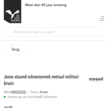
Meer dan 40 jaar ervaring
Terug
josse staand schoenenrek metaal militair
bruin
Merk
WOOOD
Serie
josse
Levering uit voorraad
Collection
95