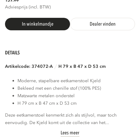
139.
Adviesprijs (incl. BTW)
3D
AR
In winkelmandje
Dealer vinden
DETAILS
Artikelcode: 374072-A
H 79 x B 47 x D 53 cm
Moderne, stapelbare eetkamerstoel Kjeld
Bekleed met een chenille stof (100% PES)
Matzwarte metalen onderstel
H 79 cm x B 47 cm x D 53 cm
Deze eetkamerstoel kenmerkt zich als stijlvol, maar toch
eenvoudig. De Kjeld komt uit de collectie van het...
Lees meer