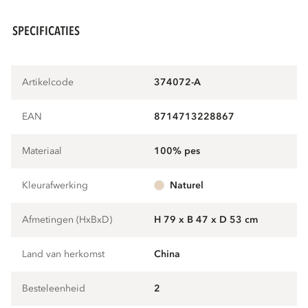
SPECIFICATIES
Artikelcode
374072-A
EAN
8714713228867
Materiaal
100% pes
Kleurafwerking
naturel
Afmetingen (HxBxD)
H 79 x B 47 x D 53 cm
Land van herkomst
China
Besteleenheid
2