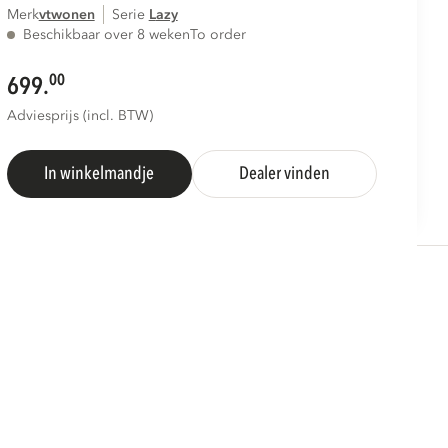
Merk
vtwonen
Serie
lazy
Beschikbaar over 8 weken
To order
00
699.
Adviesprijs (incl. BTW)
In winkelmandje
Dealer vinden
S