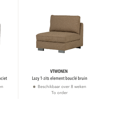
VTWONEN
aciet
lazy 1-zits element bouclé bruin
en
Beschikbaar over 8 weken
To order