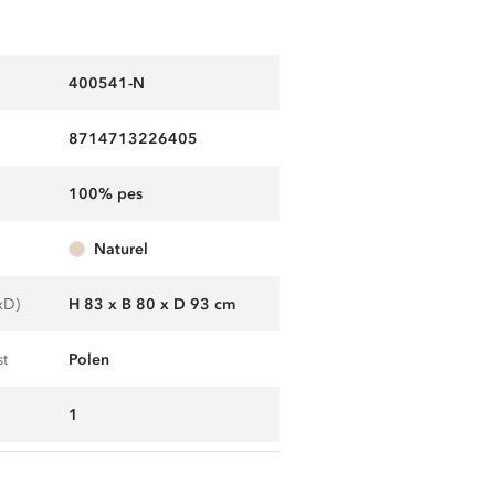
400541-N
8714713226405
100% pes
naturel
xD)
H 83 x B 80 x D 93 cm
st
Polen
1