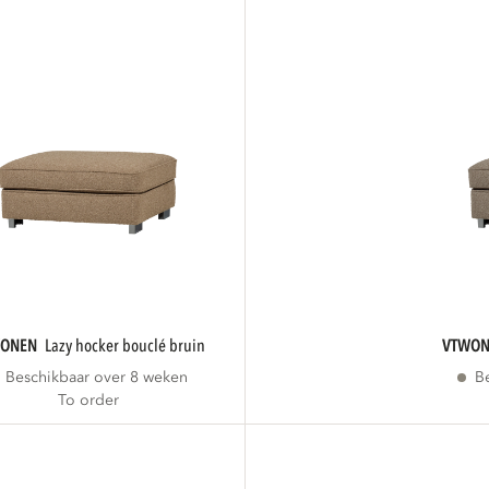
WONEN
lazy hocker bouclé bruin
VTWO
Beschikbaar over 8 weken
B
To order