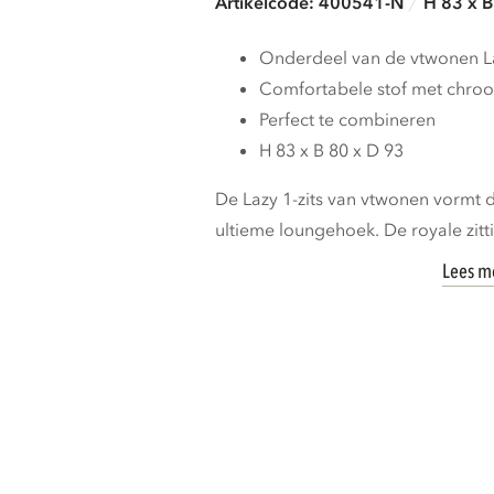
Artikelcode: 400541-N
H 83 x B
Onderdeel van de vtwonen La
Comfortabele stof met chro
Perfect te combineren
H 83 x B 80 x D 93
De Lazy 1-zits van vtwonen vormt 
ultieme loungehoek. De royale zittin
Lees m