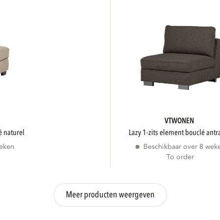
VTWONEN
é naturel
lazy 1-zits element bouclé antr
weken
Beschikbaar over 8 wek
To order
Meer producten weergeven