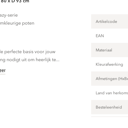
 80 x D 93 cm
zy-serie
Artikelcode
omkleurige poten
EAN
Materiaal
de perfecte basis voor jouw
g nodigt uit om heerlijk te...
Kleurafwerking
eer
Afmetingen (HxB
Land van herkom
Besteleenheid