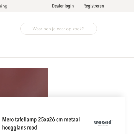
Dealer login
Registreren
ring
mero tafellamp 25xø26 cm metaal
hoogglans rood