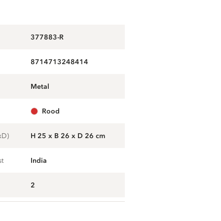
377883-R
8714713248414
metal
rood
xD)
H 25 x B 26 x D 26 cm
st
India
2