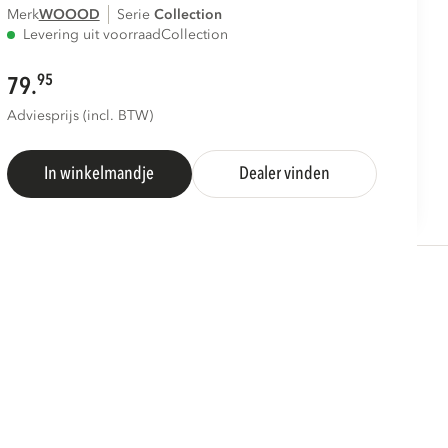
Merk
WOOOD
Serie
collection
Levering uit voorraad
Collection
95
79.
Adviesprijs (incl. BTW)
In winkelmandje
Dealer vinden
S