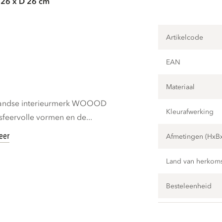
 26 x D 26 cm
Artikelcode
EAN
Materiaal
rlandse interieurmerk WOOOD
Kleurafwerking
sfeervolle vormen en de...
eer
Afmetingen (HxB
Land van herkom
Besteleenheid