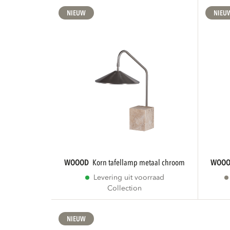
NIEUW
NIEU
WOOOD
korn tafellamp metaal chroom
WOO
Levering uit voorraad
Collection
NIEUW