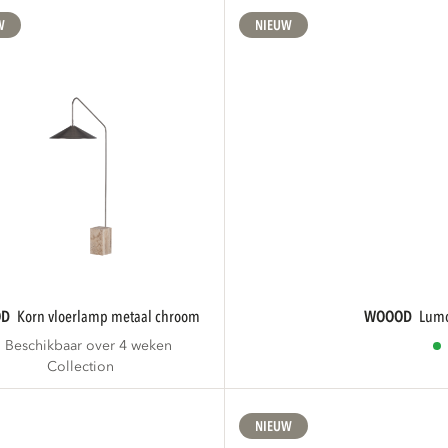
W
NIEUW
OD
korn vloerlamp metaal chroom
WOOOD
lum
Beschikbaar over 4 weken
Collection
NIEUW