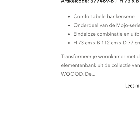
Artikelcode: 377469-B
H 73 x B
Comfortabele bankenserie
Onderdeel van de Mojo-seri
Eindeloze combinatie en uit
H 73 cm x B 112 cm x D 77 c
Transformeer je woonkamer met de
elementenbank uit de collectie va
WOOOD. De...
Lees m