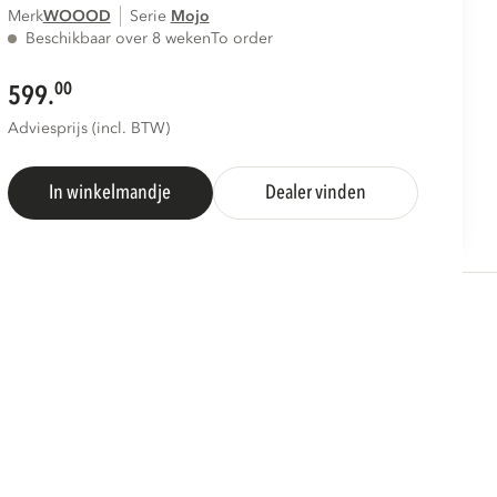
Merk
WOOOD
Serie
mojo
Beschikbaar over 8 weken
To order
00
599.
Adviesprijs (incl. BTW)
In winkelmandje
Dealer vinden
S