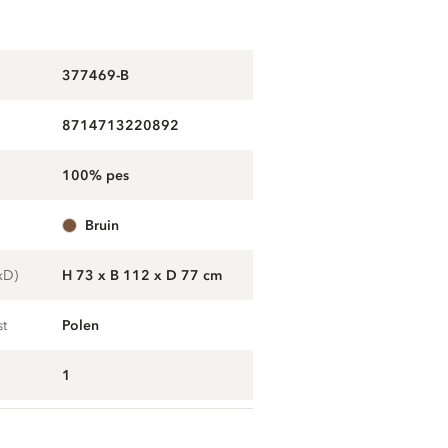
377469-B
8714713220892
100% pes
bruin
xD)
H 73 x B 112 x D 77 cm
st
Polen
1