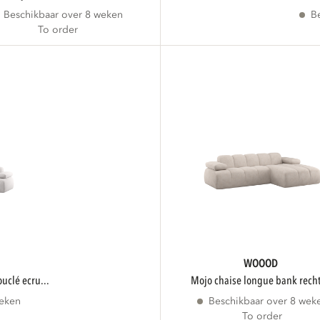
Beschikbaar over 8 weken
B
To order
WOOOD
ouclé ecru...
mojo chaise longue bank recht
weken
Beschikbaar over 8 wek
To order