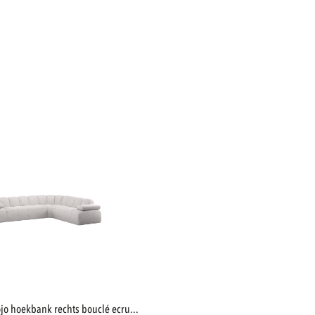
mojo hoekbank rechts bouclé ecru...