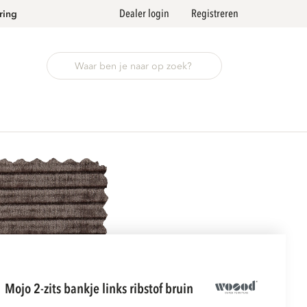
Dealer login
Registreren
ring
mojo 2-zits bankje links ribstof bruin