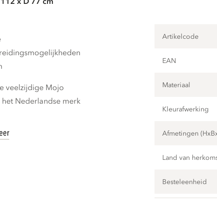
 112 x D 77 cm
Artikelcode
e
breidingsmogelijkheden
EAN
m
Materiaal
 veelzijdige Mojo
n het Nederlandse merk
Kleurafwerking
eer
Afmetingen (HxB
Land van herkom
Besteleenheid