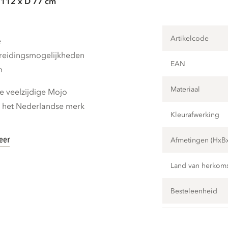
 112 x D 77 cm
Artikelcode
e
breidingsmogelijkheden
EAN
m
Materiaal
 veelzijdige Mojo
n het Nederlandse merk
Kleurafwerking
eer
Afmetingen (HxB
Land van herkom
Besteleenheid