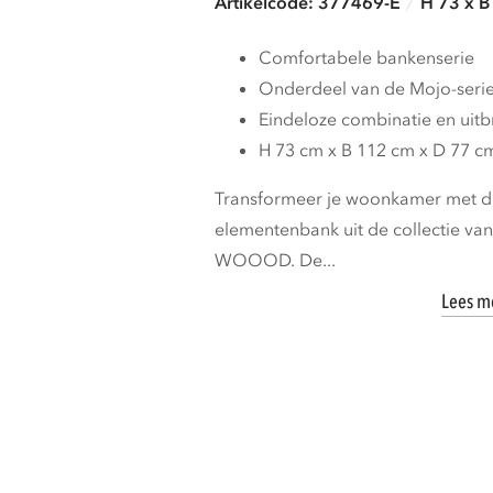
Artikelcode: 377469-E
H 73 x B
Comfortabele bankenserie
Onderdeel van de Mojo-seri
Eindeloze combinatie en uit
H 73 cm x B 112 cm x D 77 c
Transformeer je woonkamer met de
elementenbank uit de collectie va
WOOOD. De...
Lees m