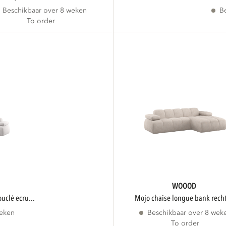
Beschikbaar over 8 weken
B
To order
WOOOD
ouclé ecru...
mojo chaise longue bank recht
weken
Beschikbaar over 8 wek
To order