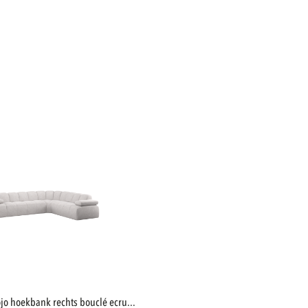
mojo hoekbank rechts bouclé ecru...