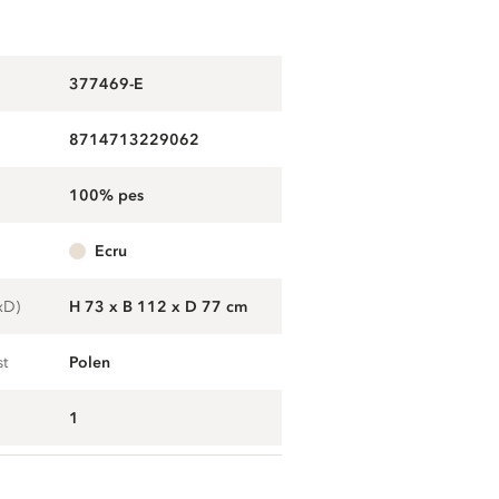
377469-E
8714713229062
100% pes
ecru
xD)
H 73 x B 112 x D 77 cm
st
Polen
1