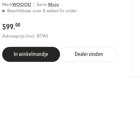
Merk
WOOOD
Serie
mojo
Beschikbaar over 8 weken
To order
00
599.
Adviesprijs (incl. BTW)
In winkelmandje
Dealer vinden
S