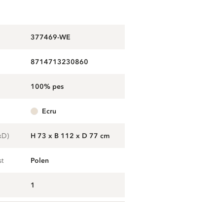
377469-WE
8714713230860
100% pes
ecru
xD)
H 73 x B 112 x D 77 cm
st
Polen
1