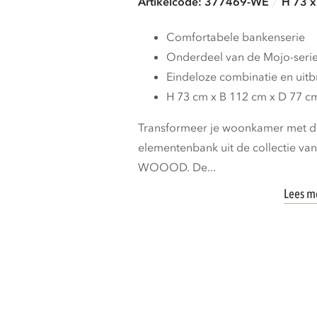
Artikelcode: 377469-WE
H 73 x
Comfortabele bankenserie
Onderdeel van de Mojo-seri
Eindeloze combinatie en uit
H 73 cm x B 112 cm x D 77 c
Transformeer je woonkamer met de
elementenbank uit de collectie va
WOOOD. De...
Lees m