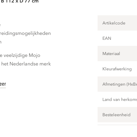
 B 112 x D 77 cm
Artikelcode
e
breidingsmogelijkheden
EAN
m
Materiaal
 veelzijdige Mojo
n het Nederlandse merk
Kleurafwerking
eer
Afmetingen (HxB
Land van herkom
Besteleenheid