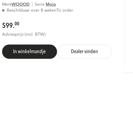
Merk
WOOOD
Serie
mojo
Beschikbaar over 8 weken
To order
00
599.
Adviesprijs (incl. BTW)
In winkelmandje
Dealer vinden
S