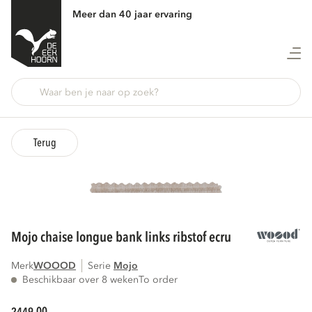
Meer dan 40 jaar ervaring
Terug
mojo chaise longue bank links ribstof ecru
Merk
WOOOD
Serie
mojo
Beschikbaar over 8 weken
To order
00