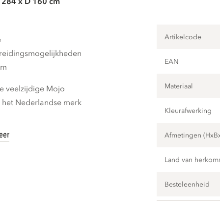
B 284 x D 160 cm
Artikelcode
e
breidingsmogelijkheden
EAN
cm
Materiaal
 veelzijdige Mojo
n het Nederlandse merk
Kleurafwerking
eer
Afmetingen (HxB
Land van herkom
Besteleenheid