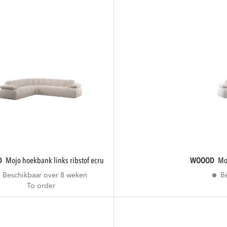
D
mojo hoekbank links ribstof ecru
WOOOD
Beschikbaar over 8 weken
B
To order