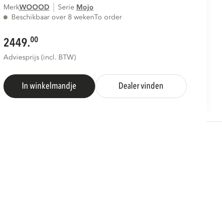
Merk
WOOOD
Serie
mojo
Beschikbaar over 8 weken
To order
00
2449.
Adviesprijs (incl. BTW)
In winkelmandje
Dealer vinden
S