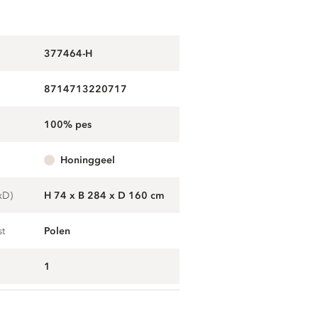
377464-H
8714713220717
100% pes
honinggeel
xD)
H 74 x B 284 x D 160 cm
st
Polen
1