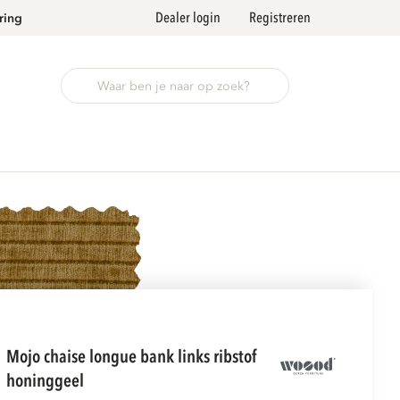
Dealer login
Registreren
ring
mojo chaise longue bank links ribstof
honinggeel