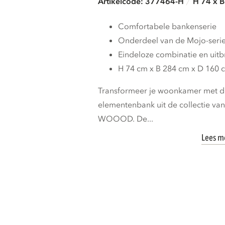
Artikelcode: 377464-H
H 74 x 
Comfortabele bankenserie
Onderdeel van de Mojo-seri
Eindeloze combinatie en uit
H 74 cm x B 284 cm x D 160 
Transformeer je woonkamer met de
elementenbank uit de collectie va
WOOOD. De...
Lees m