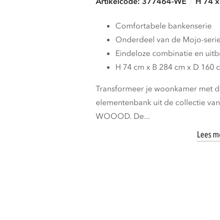
Artikelcode: 377464-WE
H 74 x
Comfortabele bankenserie
Onderdeel van de Mojo-seri
Eindeloze combinatie en uit
H 74 cm x B 284 cm x D 160 
Transformeer je woonkamer met de
elementenbank uit de collectie va
WOOOD. De...
Lees m