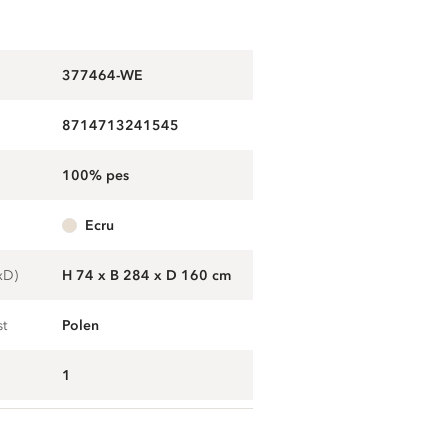
377464-WE
8714713241545
100% pes
ecru
xD)
H 74 x B 284 x D 160 cm
st
Polen
1