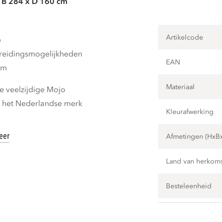
 B 284 x D 160 cm
Artikelcode
e
breidingsmogelijkheden
EAN
cm
Materiaal
 veelzijdige Mojo
n het Nederlandse merk
Kleurafwerking
eer
Afmetingen (HxB
Land van herkom
Besteleenheid