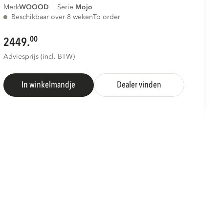
Merk
WOOOD
Serie
mojo
Beschikbaar over 8 weken
To order
00
2449.
Adviesprijs (incl. BTW)
In winkelmandje
Dealer vinden
S