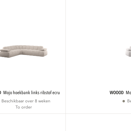
D
mojo hoekbank links ribstof ecru
WOOOD
Beschikbaar over 8 weken
B
To order