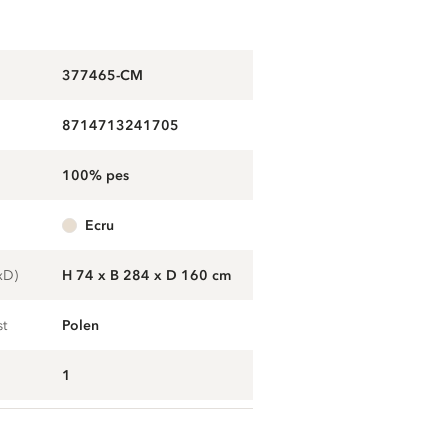
377465-CM
8714713241705
100% pes
ecru
xD)
H 74 x B 284 x D 160 cm
st
Polen
1