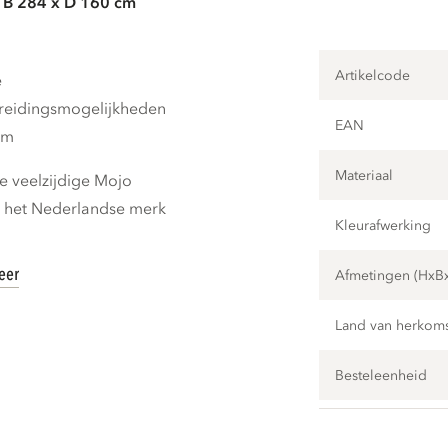
 B 284 x D 160 cm
Artikelcode
e
breidingsmogelijkheden
EAN
cm
Materiaal
 veelzijdige Mojo
n het Nederlandse merk
Kleurafwerking
eer
Afmetingen (HxB
Land van herkom
Besteleenheid