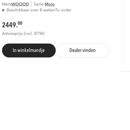
Merk
WOOOD
Serie
mojo
Beschikbaar over 8 weken
To order
00
2449.
Adviesprijs (incl. BTW)
In winkelmandje
Dealer vinden
S