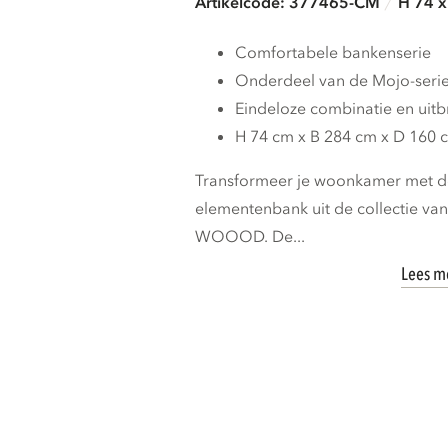
Artikelcode: 377465-CM
H 74 x
Comfortabele bankenserie
Onderdeel van de Mojo-seri
Eindeloze combinatie en uit
H 74 cm x B 284 cm x D 160 
Transformeer je woonkamer met de
elementenbank uit de collectie va
WOOOD. De...
Lees m