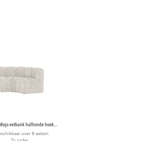
mojo eetbank halfronde hoek...
eschikbaar over 8 weken
To order