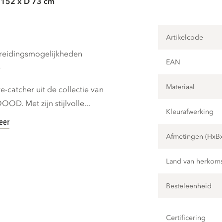
 152 x D 73 cm
Artikelcode
breidingsmogelijkheden
EAN
e
Materiaal
e-catcher uit de collectie van
D. Met zijn stijlvolle...
Kleurafwerking
eer
Afmetingen (HxB
Land van herkom
Besteleenheid
Certificering