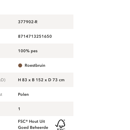
377902-R
8714713251650
100% pes
roestbruin
xD)
H 83 x B 152 x D 73 cm
st
Polen
1
FSC® Hout Uit
Goed Beheerde