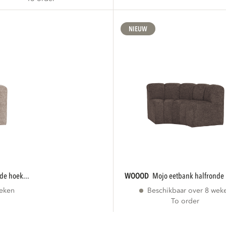
NIEUW
nde hoek...
WOOOD
mojo eetbank halfronde 
weken
Beschikbaar over 8 wek
To order