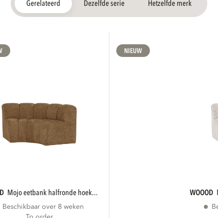
Gerelateerd
Dezelfde serie
Hetzelfde merk
W
NIEUW
OD
mojo eetbank halfronde hoek...
WOOOD
Beschikbaar over 8 weken
B
To order