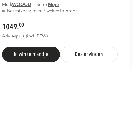
Merk
WOOOD
Serie
mojo
Beschikbaar over 7 weken
To order
00
1049.
Adviesprijs (incl. BTW)
In winkelmandje
Dealer vinden
S