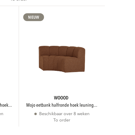
NIEUW
WOOOD
hoek...
mojo eetbank halfronde hoek leuning...
en
Beschikbaar over 8 weken
To order