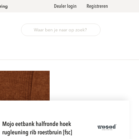
Dealer login
Registreren
ring
mojo eetbank halfronde hoek
rugleuning rib roestbruin [fsc]