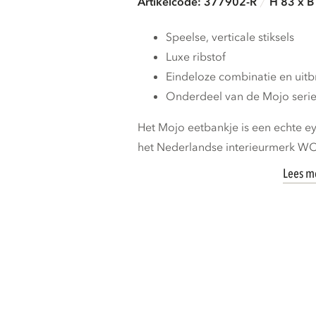
Artikelcode: 377902-R
H 83 x B
Speelse, verticale stiksels
Luxe ribstof
Eindeloze combinatie en uit
Onderdeel van de Mojo seri
Het Mojo eetbankje is een echte ey
het Nederlandse interieurmerk WOOO
Lees m