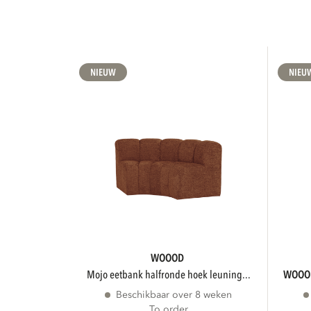
NIEUW
NIEU
WOOOD
mojo eetbank halfronde hoek leuning...
WOO
Beschikbaar over 8 weken
To order