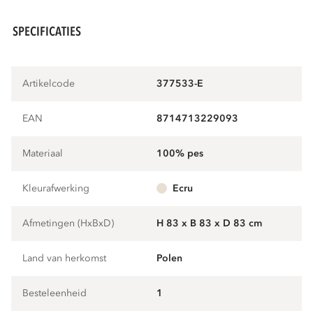
SPECIFICATIES
Artikelcode
377533-E
EAN
8714713229093
Materiaal
100% pes
Kleurafwerking
ecru
Afmetingen (HxBxD)
H 83 x B 83 x D 83 cm
Land van herkomst
Polen
Besteleenheid
1