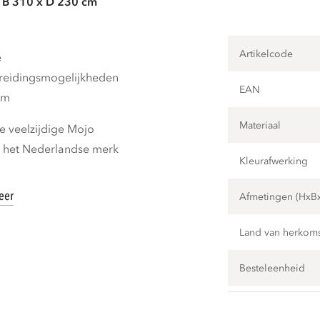
 B 310 x D 230 cm
Artikelcode
e
breidingsmogelijkheden
EAN
cm
Materiaal
 veelzijdige Mojo
n het Nederlandse merk
Kleurafwerking
eer
Afmetingen (HxB
Land van herkom
Besteleenheid