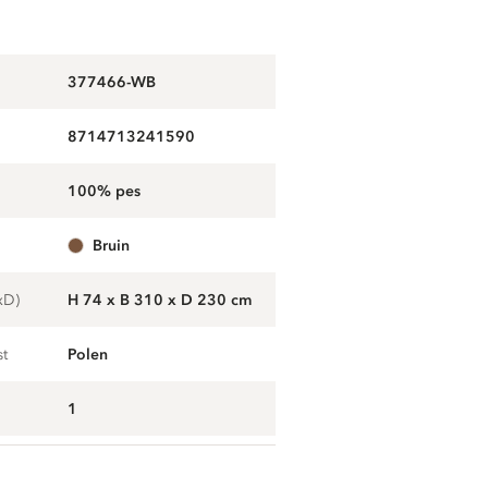
377466-WB
8714713241590
100% pes
bruin
xD)
H 74 x B 310 x D 230 cm
st
Polen
1