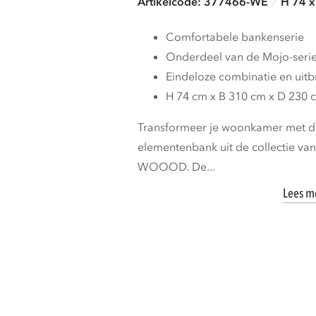
Artikelcode: 377466-WE
H 74 x
Comfortabele bankenserie
Onderdeel van de Mojo-seri
Eindeloze combinatie en uit
H 74 cm x B 310 cm x D 230 
Transformeer je woonkamer met de
elementenbank uit de collectie va
WOOOD. De...
Lees m