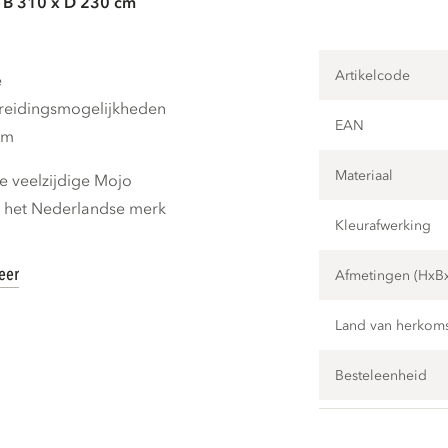
 B 310 x D 230 cm
Artikelcode
e
breidingsmogelijkheden
EAN
cm
Materiaal
 veelzijdige Mojo
n het Nederlandse merk
Kleurafwerking
eer
Afmetingen (HxB
Land van herkom
Besteleenheid