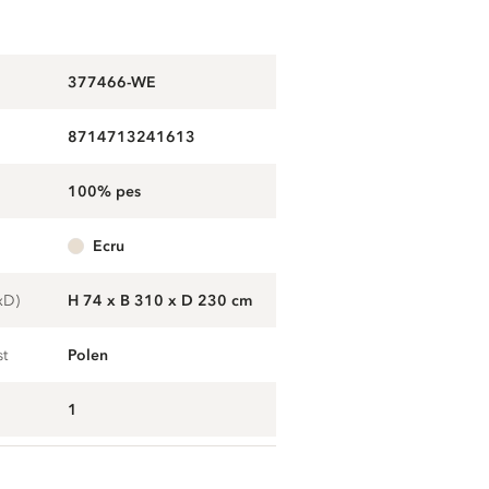
377466-WE
8714713241613
100% pes
ecru
xD)
H 74 x B 310 x D 230 cm
st
Polen
1