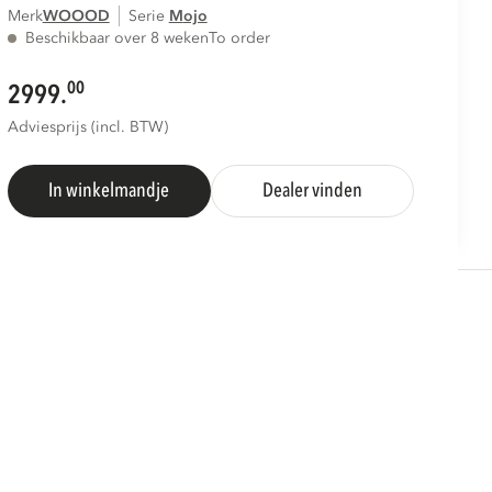
Merk
WOOOD
Serie
mojo
Beschikbaar over 8 weken
To order
00
2999.
Adviesprijs (incl. BTW)
In winkelmandje
Dealer vinden
S