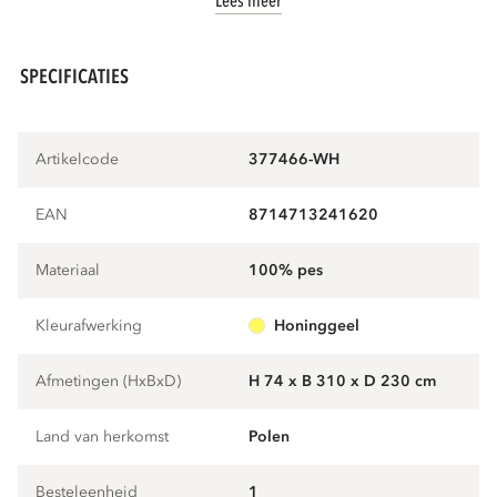
Lees meer
SPECIFICATIES
Artikelcode
377466-WH
EAN
8714713241620
Materiaal
100% pes
Kleurafwerking
honinggeel
Afmetingen (HxBxD)
H 74 x B 310 x D 230 cm
Land van herkomst
Polen
Besteleenheid
1