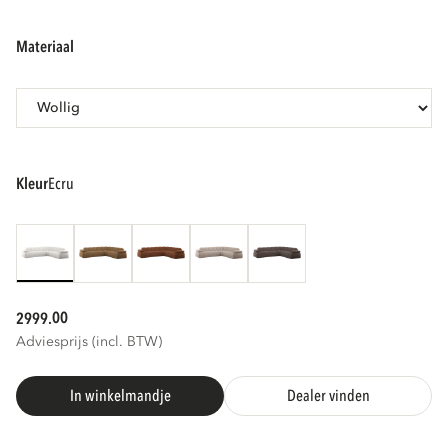
materiaal
kleur
ecru
00
2999.
Adviesprijs (incl. BTW)
In winkelmandje
Dealer vinden