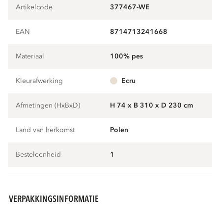
Artikelcode
377467-WE
EAN
8714713241668
Materiaal
100% pes
Kleurafwerking
ecru
Afmetingen (HxBxD)
H 74 x B 310 x D 230 cm
Land van herkomst
Polen
Besteleenheid
1
VERPAKKINGSINFORMATIE