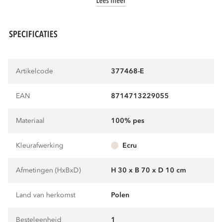
Lees meer
SPECIFICATIES
Artikelcode
377468-E
EAN
8714713229055
Materiaal
100% pes
Kleurafwerking
ecru
Afmetingen (HxBxD)
H 30 x B 70 x D 10 cm
Land van herkomst
Polen
Besteleenheid
1