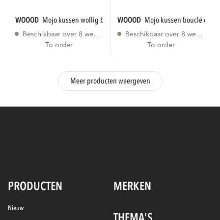
WOOOD
mojo kussen wollig bruin
WOOOD
mojo kussen bouclé ecr
Beschikbaar over 8 weken
Beschikbaar over 8 weken
To order
To order
Meer producten weergeven
PRODUCTEN
MERKEN
Nieuw
THEMA'S