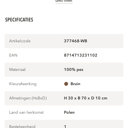
Lees meer
SPECIFICATIES
Artikelcode
377468-WB
EAN
8714713231102
Materiaal
100% pes
Kleurafwerking
bruin
Afmetingen (HxBxD)
H 30 x B 70 x D 10 cm
Land van herkomst
Polen
Besteleenheid
1