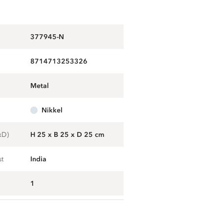
377945-N
8714713253326
metal
nikkel
xD)
H 25 x B 25 x D 25 cm
st
India
1