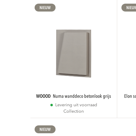
NIEUW
NIEU
WOOOD
numa wanddeco betonlook grijs
elon 
Levering uit voorraad
Collection
NIEUW