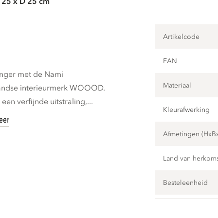
 25 x D 25 cm
Artikelcode
EAN
anger met de Nami
Materiaal
landse interieurmerk WOOOD.
en verfijnde uitstraling,...
Kleurafwerking
eer
Afmetingen (HxB
Land van herkom
Besteleenheid