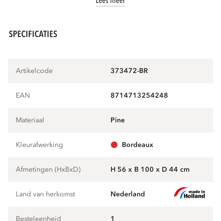
Lees meer
SPECIFICATIES
Artikelcode
373472-BR
EAN
8714713254248
Materiaal
pine
Kleurafwerking
bordeaux
Afmetingen (HxBxD)
H 56 x B 100 x D 44 cm
Land van herkomst
Nederland
Besteleenheid
1