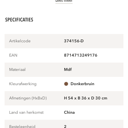
Lees meer
SPECIFICATIES
Artikelcode
374156-D
EAN
8714713249176
Materiaal
mdf
Kleurafwerking
donkerbruin
Afmetingen (HxBxD)
H 54 x B 36 x D 30 cm
Land van herkomst
China
Besteleenheid
2