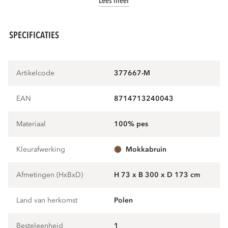
Lees meer
SPECIFICATIES
Artikelcode
377667-M
EAN
8714713240043
Materiaal
100% pes
Kleurafwerking
mokkabruin
Afmetingen (HxBxD)
H 73 x B 300 x D 173 cm
Land van herkomst
Polen
Besteleenheid
1