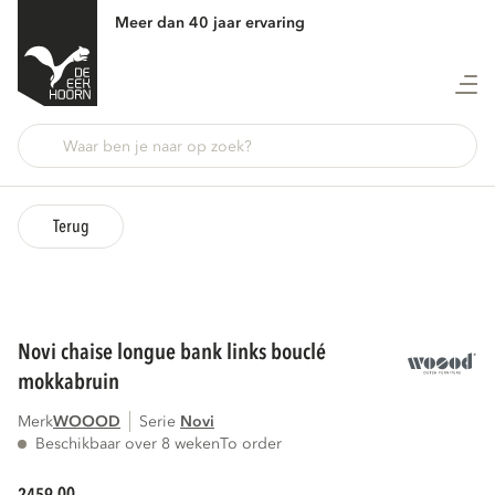
Meer dan 40 jaar ervaring
Terug
novi chaise longue bank links bouclé
mokkabruin
Merk
WOOOD
Serie
novi
Beschikbaar over 8 weken
To order
00