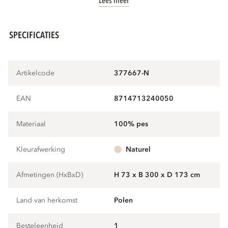
Lees meer
SPECIFICATIES
Artikelcode
377667-N
EAN
8714713240050
Materiaal
100% pes
Kleurafwerking
naturel
Afmetingen (HxBxD)
H 73 x B 300 x D 173 cm
Land van herkomst
Polen
Besteleenheid
1