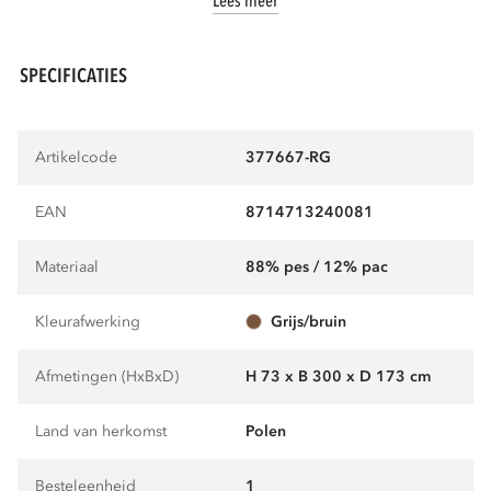
Lees meer
SPECIFICATIES
Artikelcode
377667-RG
EAN
8714713240081
Materiaal
88% pes / 12% pac
Kleurafwerking
grijs/bruin
Afmetingen (HxBxD)
H 73 x B 300 x D 173 cm
Land van herkomst
Polen
Besteleenheid
1