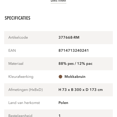
Lees meer
SPECIFICATIES
Artikelcode
377668-RM
EAN
8714713240241
Materiaal
88% pes / 12% pac
Kleurafwerking
mokkabruin
Afmetingen (HxBxD)
H 73 x B 300 x D 173 cm
Land van herkomst
Polen
Besteleenheid
1