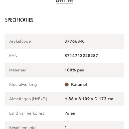
Lees meer
SPECIFICATIES
Artikelcode
377663-K
EAN
8714713228287
Materiaal
100% pes
Kleurafwerking
karamel
Afmetingen (HxBxD)
H 86 x B 109 x D 173 cm
Land van herkomst
Polen
Besteleenheid
1