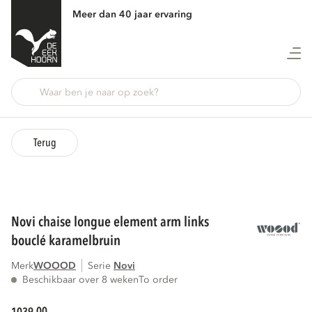
Meer dan 40 jaar ervaring
Terug
novi chaise longue element arm links
bouclé karamelbruin
Merk
WOOOD
Serie
novi
Beschikbaar over 8 weken
To order
00