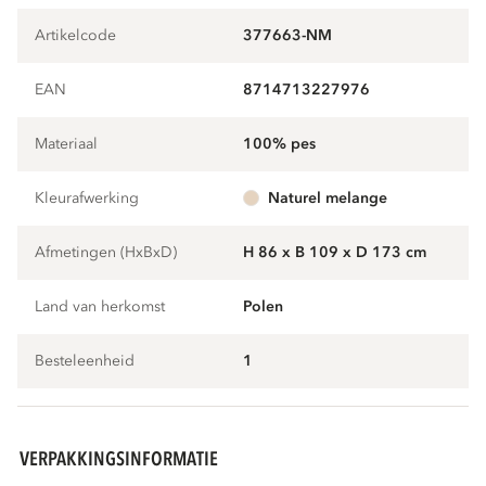
Artikelcode
377663-NM
EAN
8714713227976
Materiaal
100% pes
Kleurafwerking
naturel melange
Afmetingen (HxBxD)
H 86 x B 109 x D 173 cm
Land van herkomst
Polen
Besteleenheid
1
VERPAKKINGSINFORMATIE