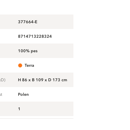
377664-E
8714713228324
100% pes
terra
xD)
H 86 x B 109 x D 173 cm
st
Polen
1