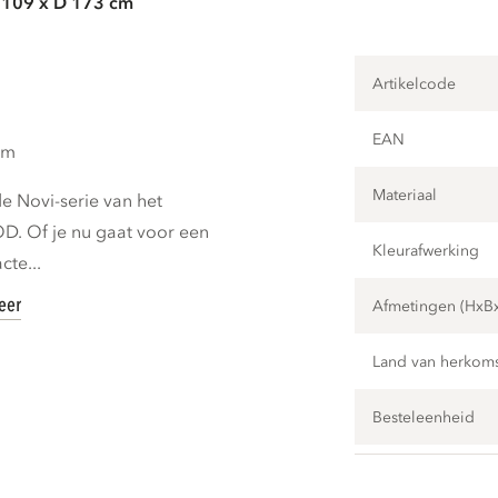
 109 x D 173 cm
Artikelcode
EAN
cm
Materiaal
e Novi-serie van het
. Of je nu gaat voor een
Kleurafwerking
cte...
eer
Afmetingen (HxB
Land van herkom
Besteleenheid