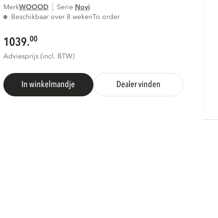
Merk
WOOOD
Serie
novi
Beschikbaar over 8 weken
To order
00
1039.
Adviesprijs (incl. BTW)
In winkelmandje
Dealer vinden
S