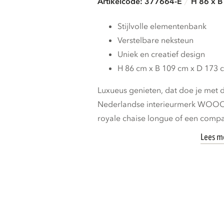
Artikelcode: 377664-E
H 86 x B
Stijlvolle elementenbank
Verstelbare neksteun
Uniek en creatief design
H 86 cm x B 109 cm x D 173 
Luxueus genieten, dat doe je met d
Nederlandse interieurmerk WOOOD
royale chaise longue of een compa
Lees m