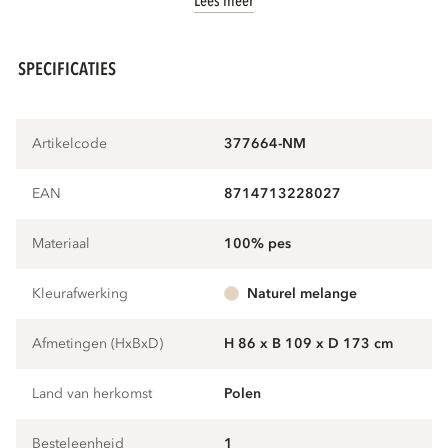
Lees meer
SPECIFICATIES
Artikelcode
377664-NM
EAN
8714713228027
Materiaal
100% pes
Kleurafwerking
naturel melange
Afmetingen (HxBxD)
H 86 x B 109 x D 173 cm
Land van herkomst
Polen
Besteleenheid
1