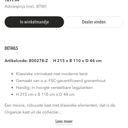
1099.
Adviesprijs (incl. BTW)
3D
AR
In winkelmandje
Dealer vinden
DETAILS
Artikelcode: 800278-Z
H 215 x B 110 x D 44 cm
Klassieke vitrinekast met moderne twist
Gemaakt van o.a. FSC-gecertificeerd grenenhout
Handig; In hoogte verstelbare legplanken
H 215 cm x B 110 cm x D 44 cm
Een mooie, robuuste kast met klassieke elementen, dat is de
Organize kast uit de collectie...
Lees meer