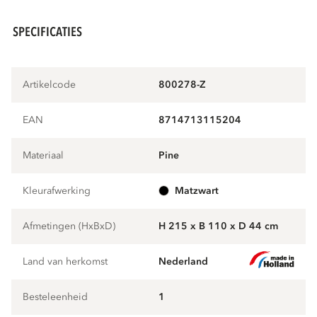
SPECIFICATIES
Artikelcode
800278-Z
EAN
8714713115204
Materiaal
pine
Kleurafwerking
matzwart
Afmetingen (HxBxD)
H 215 x B 110 x D 44 cm
Land van herkomst
Nederland
Besteleenheid
1